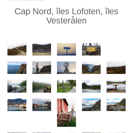
avril
Cap Nord, îles Lofoten, îles
2017
Vesterålen