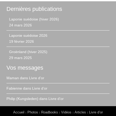
Dernières publications
Laponie suédoise (hiver 2026)
24 mars 2026
Laponie suédoise 2026
19 février 2026
Groënland (hiver 2025)
29 mars 2025
Vos messages
Maman
dans
Livre d’or
Fabienne
dans
Livre d’or
Philip (Kungsleden)
dans
Livre d’or
Accueil
Photos
Roadbooks
Vidéos
Articles
Livre d’or