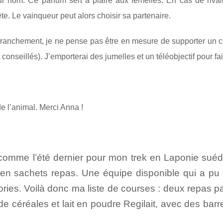
r nom. Ce parfum sert à plaire aux femelles. En cas de rivalit
te. Le vainqueur peut alors choisir sa partenaire.
Et franchement, je ne pense pas être en mesure de supporter un c
onseillés). J’emporterai des jumelles et un téléobjectif pour fa
 de l’animal. Merci Anna !
comme l’été dernier pour mon trek en Laponie suédois
en sachets repas. Une équipe disponible qui a pu 
ories. Voilà donc ma liste de courses : deux repas par
s de céréales et lait en poudre Regilait, avec des bar