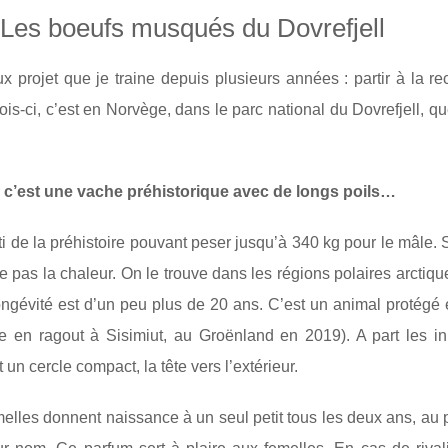
Les boeufs musqués du Dovrefjell
 projet que je traine depuis plusieurs années : partir à la 
s-ci, c’est en Norvège, dans le parc national du Dovrefjell, que
 : c’est une vache préhistorique avec de longs poils…
orti de la préhistoire pouvant peser jusqu’à 340 kg pour le mâle. 
porte pas la chaleur. On le trouve dans les régions polaires ar
a longévité est d’un peu plus de 20 ans. C’est un animal protégé e
e en ragout à Sisimiut, au Groënland en 2019). A part les in
 un cercle compact, la tête vers l’extérieur.
emelles donnent naissance à un seul petit tous les deux ans, au