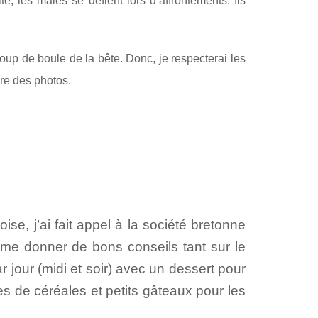
é, les mâles se défient lors d’affrontements. Ils
oup de boule de la bête. Donc, je respecterai les
ire des photos.
e, j’ai fait appel à la société bretonne
me donner de bons conseils tant sur le
 jour (midi et soir) avec un dessert pour
res de céréales et petits gâteaux pour les