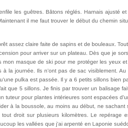
nfile les guêtres. Bâtons réglés. Harnais ajusté 
. Maintenant il me faut trouver le début du chemin sit
rêt assez claire faite de sapins et de bouleaux. Tou
nsion pour arriver sur un plateau. Dès que je sors de 
mon masque de ski pour me protéger les yeux et en
à la journée. Ils n’ont pas de sac visiblement. Au 
’une pulka est passée. Il y a 6 petits sillons bien pa
 que 5 sillons. Je finis par trouver un balisage fait 
un tuteur pour plantes intérieures sont espacées d
der à la boussole, au moins au début, ne sachant si
 tout droit sur plusieurs kilomètres. Le repérage es
ucoup les vallées que j’ai arpenté en Laponie suéd