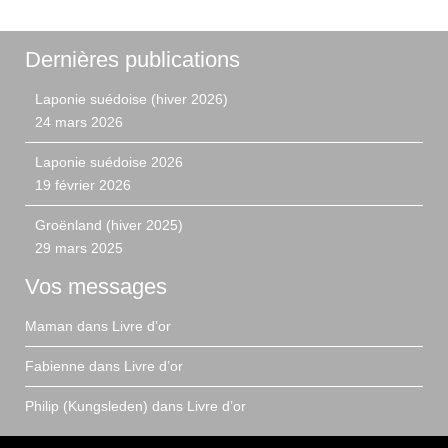
Dernières publications
Laponie suédoise (hiver 2026)
24 mars 2026
Laponie suédoise 2026
19 février 2026
Groënland (hiver 2025)
29 mars 2025
Vos messages
Maman
dans
Livre d’or
Fabienne
dans
Livre d’or
Philip (Kungsleden)
dans
Livre d’or